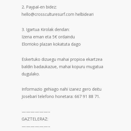
2. Paypal-en bidez:
hello@crossculturesurf.com
helbideari
3. Igartua Kirolak dendan:
Izena eman eta 5€ ordaindu
Elorrioko plazan kokatuta dago
Eskertuko dizuegu mahai propioa ekartzea
baldin badaukazue, mahai kopuru mugatua
dugulako.
Informazio gehiago nahi izanez gero deitu
Josebari telefono honetara: 667 91 88 71.
——————–
GAZTELERAZ:
——————–