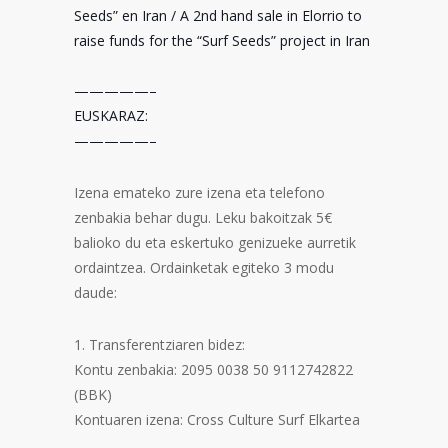
Seeds” en Iran / A 2nd hand sale in Elorrio to
raise funds for the “Surf Seeds” project in Iran
—————–
EUSKARAZ:
—————–
Izena emateko zure izena eta telefono
zenbakia behar dugu. Leku bakoitzak 5€
balioko du eta eskertuko genizueke aurretik
ordaintzea. Ordainketak egiteko 3 modu
daude:
1. Transferentziaren bidez:
Kontu zenbakia: 2095 0038 50 9112742822
(BBK)
Kontuaren izena: Cross Culture Surf Elkartea